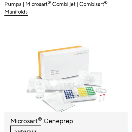
®
®
Pumps
|
Microsart
Combi.jet
|
Combisart
Manifolds
®
Microsart
Geneprep
Saiba mais